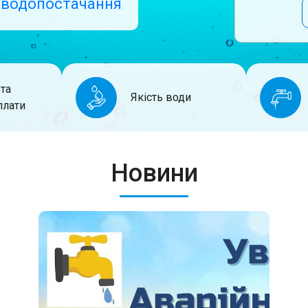
 водопостачання
та
Якість води
плати
Новини