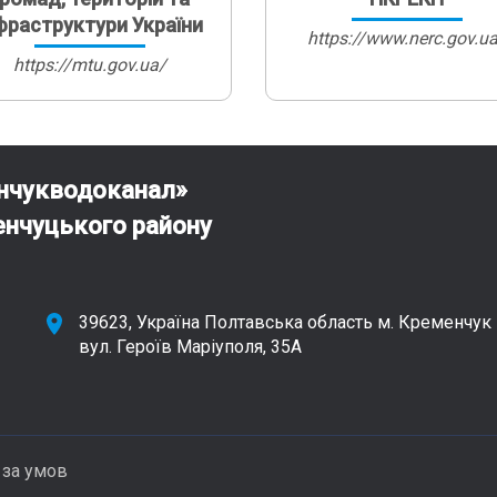
фраструктури України
https://www.nerc.gov.u
https://mtu.gov.ua/
нчукводоканал»
енчуцького району
39623, Україна Полтавська область м. Кременчук
вул. Героїв Маріуполя, 35А
 за умов