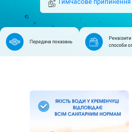
Тимчасове припинення
Реквізити 
Передача показань
способи о