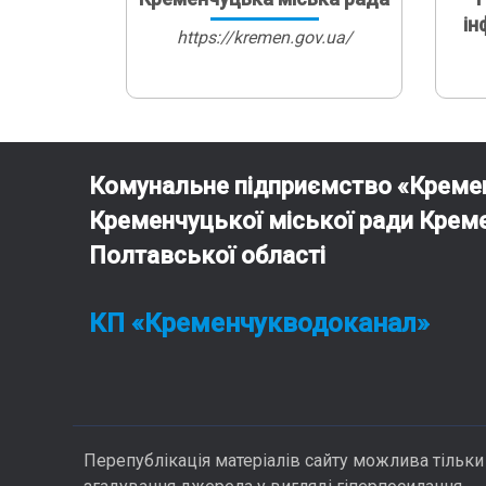
ін
https://kremen.gov.ua/
Комунальне підприємство «Креме
Кременчуцької міської ради Крем
Полтавської області
КП «Кременчукводоканал»
Перепублікація матеріалів сайту можлива тільки