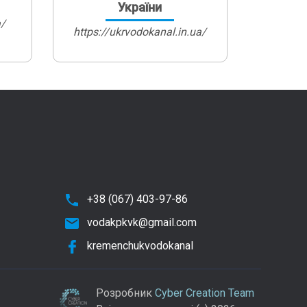
України
a/
https://ukrvodokanal.in.ua/
+38 (067) 403-97-86
vodakpkvk@gmail.com
kremenchukvodokanal
Розробник
Cyber Creation Team