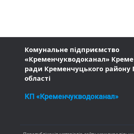
Комунальне підприємство
«Кременчукводоканал» Кремен
ради Кременчуцького району 
області
КП «Кременчукводоканал»