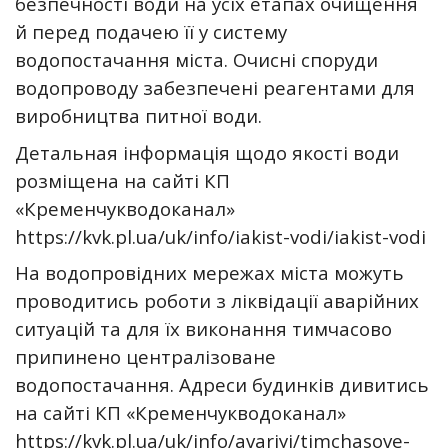
безпечності води на усіх етапах очищення
й перед подачею її у систему
водопостачання міста. Очисні споруди
водопроводу забезпечені реагентами для
виробництва питної води.
Детальная інформація щодо якості води
розміщена на сайті КП
«Кременчукводоканал»
https://kvk.pl.ua/uk/info/iakist-vodi/iakist-vodi
На водопровідних мережах міста можуть
проводитись роботи з ліквідації аварійних
ситуацій та для їх виконання тимчасово
припинено централізоване
водопостачання. Адреси будинків дивитись
на сайті КП «Кременчукводоканал»
https://kvk.pl.ua/uk/info/avariyi/timchasove-