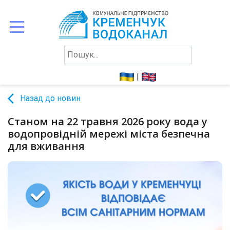
ПРО
НАС
|
СПОЖИВАЧАМ
arrow_back_ios
Назад до новин
ЗВІТНІСТЬ
КОНТАКТИ
Станом на 22 травня 2026 року вода у
водопровідній мережі міста безпечна
для вживання