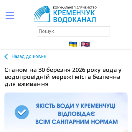
ПРО
НАС
|
СПОЖИВАЧАМ
arrow_back_ios
Назад до новин
ЗВІТНІСТЬ
КОНТАКТИ
Станом на 30 березня 2026 року вода у
водопровідній мережі міста безпечна
для вживання