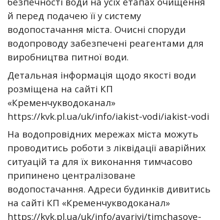
безпечності води на усіх етапах очищення
й перед подачею її у систему
водопостачання міста. Очисні споруди
водопроводу забезпечені реагентами для
виробництва питної води.
Детальная інформація щодо якості води
розміщена на сайті КП
«Кременчукводоканал»
https://kvk.pl.ua/uk/info/iakist-vodi/iakist-vodi
На водопровідних мережах міста можуть
проводитись роботи з ліквідації аварійних
ситуацій та для їх виконання тимчасово
припинено централізоване
водопостачання. Адреси будинків дивитись
на сайті КП «Кременчукводоканал»
https://kvk.pl.ua/uk/info/avariyi/timchasove-