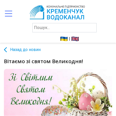
ПРО
НАС
|
СПОЖИВАЧАМ
arrow_back_ios
Назад до новин
ЗВІТНІСТЬ
КОНТАКТИ
Вітаємо зі святом Великодня!