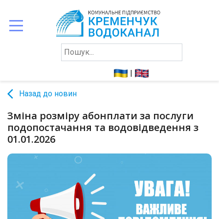
ПРО
НАС
|
СПОЖИВАЧАМ
arrow_back_ios
Назад до новин
ЗВІТНІСТЬ
КОНТАКТИ
Зміна розміру абонплати за послуги
подопостачання та водовідведення з
01.01.2026